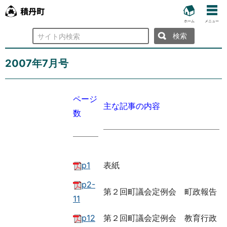
ホーム
メニュー
検
索
2007年7月号
ページ
主な記事の内容
数
p1
表紙
p2-
第２回町議会定例会 町政報告
11
p12
第２回町議会定例会 教育行政