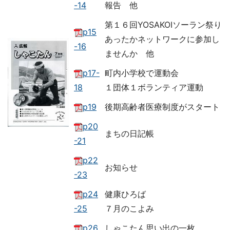
-14
報告 他
第１６回YOSAKOIソーラン祭り
p15
あったかネットワークに参加し
-16
ませんか 他
p17-
町内小学校で運動会
18
１団体１ボランティア運動
p19
後期高齢者医療制度がスタート
p20
まちの日記帳
-21
p22
お知らせ
-23
p24
健康ひろば
-25
７月のこよみ
p26
しゃこたん思い出の一枚