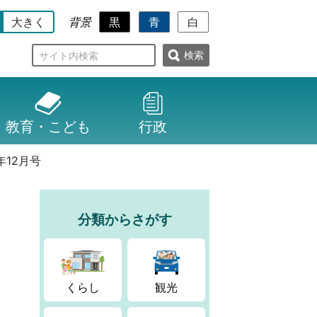
大きく
黒
青
白
背景
検
索
教育・こども
行政
3年12月号
分類からさがす
くらし
観光