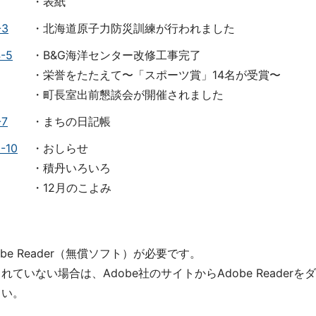
・表紙
-3
・北海道原子力防災訓練が行われました
-5
・B&G海洋センター改修工事完了
・栄誉をたたえて〜「スポーツ賞」14名が受賞〜
・町長室出前懇談会が開催されました
-7
・まちの日記帳
-10
・おしらせ
・積丹いろいろ
・12月のこよみ
e Reader（無償ソフト）が必要です。
いない場合は、Adobe社のサイトからAdobe Readerをダ
さい。