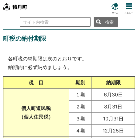
ホーム
メニュー
検
索
町税の納付期限
各町税の納期限は次のとおりです。
納期内に必ず納めましょう。
税 目
期別
納期限
１期
6月30日
２期
8月31日
個人町道民税
（個人住民税）
３期
10月31日
４期
12月25日