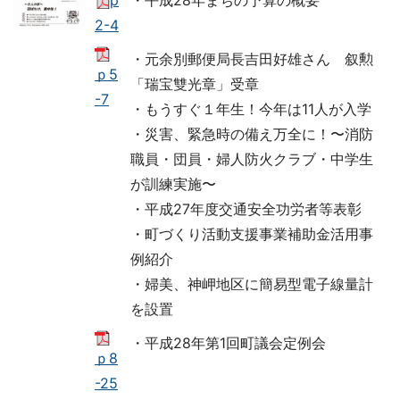
p
・平成28年まちの予算の概要
2-4
・元余別郵便局長吉田好雄さん 叙勲
ｐ5
「瑞宝雙光章」受章
-7
・もうすぐ１年生！今年は11人が入学
・災害、緊急時の備え万全に！〜消防
職員・団員・婦人防火クラブ・中学生
が訓練実施〜
・平成27年度交通安全功労者等表彰
・町づくり活動支援事業補助金活用事
例紹介
・婦美、神岬地区に簡易型電子線量計
を設置
・平成28年第1回町議会定例会
ｐ8
-25