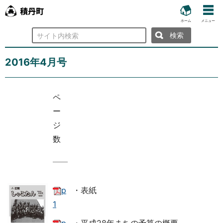
ホーム
メニュー
検
索
2016年4月号
ペ
ー
ジ
数
p
・表紙
1