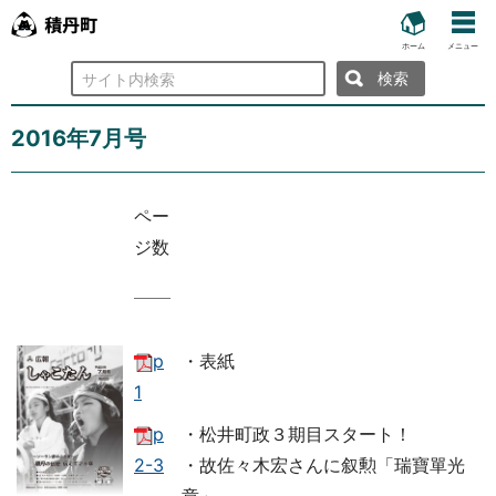
ホーム
メニュー
検
索
2016年7月号
ペー
ジ数
p
・表紙
1
p
・松井町政３期目スタート！
2-3
・故佐々木宏さんに叙勲「瑞寶單光