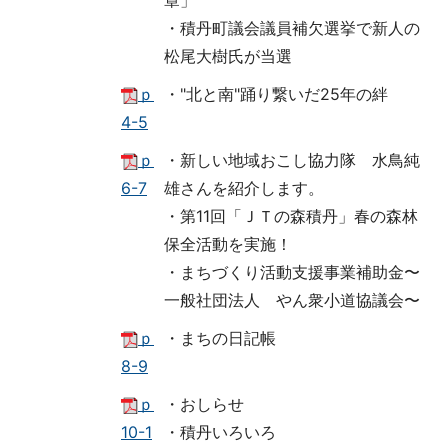
章」
・積丹町議会議員補欠選挙で新人の
松尾大樹氏が当選
ｐ
・"北と南"踊り繋いだ25年の絆
4-5
ｐ
・新しい地域おこし協力隊 水鳥純
6-7
雄さんを紹介します。
・第11回「ＪＴの森積丹」春の森林
保全活動を実施！
・まちづくり活動支援事業補助金〜
一般社団法人 やん衆小道協議会〜
ｐ
・まちの日記帳
8-9
ｐ
・おしらせ
10-1
・積丹いろいろ