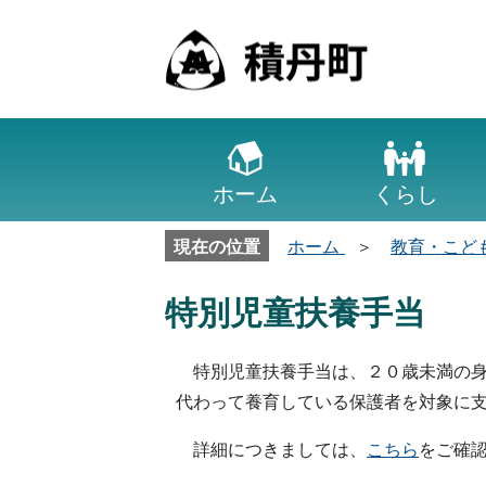
ホーム
くらし
現在の位置
ホーム
教育・こど
特別児童扶養手当
特別児童扶養手当は、２０歳未満の身
代わって養育している保護者を対象に
詳細につきましては、
こちら
をご確