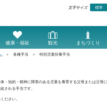
標準
文字サイズ
健康・福祉
観光
まちづくり
も
各種手当
特別児童扶養手当
体・知的・精神に障害のある児童を養育する父母または父母
支給される手当です。
認ください。