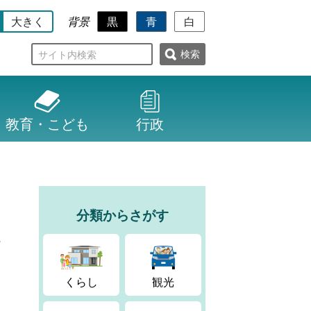
大きく
黒
青
白
背景
検
索
教育・こども
行政
分類からさがす
に
くらし
観光