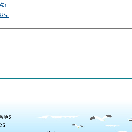
点）
状況
番地5
25