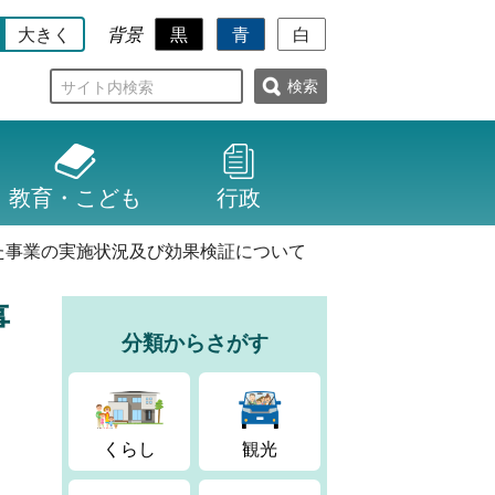
大きく
黒
青
白
背景
検
索
教育・こども
行政
た事業の実施状況及び効果検証について
事
分類からさがす
くらし
観光