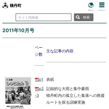
ホーム
メニュー
検
索
2011年10月号
ペー
主な記事の内容
ジ数
p1
表紙
p2
記録的な大雨と集中豪雨
-3
積丹町内の孤立した集落への救援
ルートを探る訓練実施