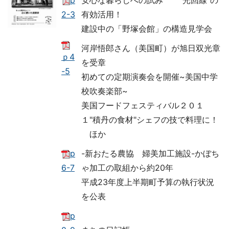
p
安心な暮らしへの試み "光回線"の
2-3
有効活用！
建設中の「野塚会館」の構造見学会
河岸悟郎さん（美国町）が旭日双光章
ｐ4
を受章
-5
初めての定期演奏会を開催~美国中学
校吹奏楽部~
美国フードフェスティバル２０１
１"積丹の食材"シェフの技で料理に！
ほか
p
-新おたる農協 婦美加工施設-かぼち
6-7
ゃ加工の取組から約20年
平成23年度上半期町予算の執行状況
を公表
p