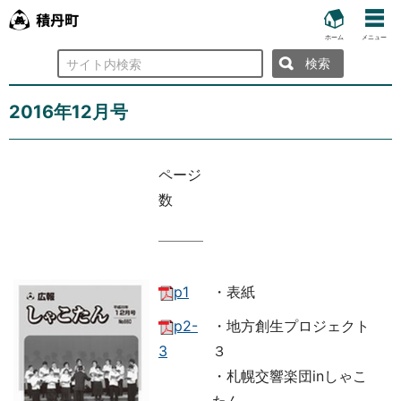
ホーム
メニュー
検
索
2016年12月号
ページ
数
p1
・表紙
p2-
・地方創生プロジェクト
3
３
・札幌交響楽団inしゃこ