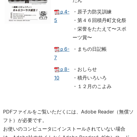
たん
ｐ4-
・原子力防災訓練
5
・第４６回積丹町文化祭
・栄誉をたたえて〜スポ
ーツ賞〜
ｐ6-
・まちの日記帳
7
ｐ8-
・おしらせ
10
・積丹いろいろ
・１２月のこよみ
PDFファイルをご覧いただくには、Adobe Reader（無償ソ
フト）が必要です。
お使いのコンピュータにインストールされていない場合