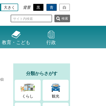
大きく
黒
青
白
背景
検
索
教育・こども
行政
分類からさがす
9日
くらし
観光